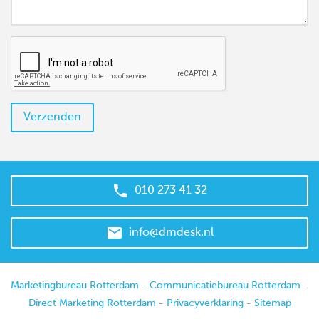
Verzenden

010 273 41 32

info@dmdesk.nl
Marketingbureau Rotterdam
-
Communicatiebureau Rotterdam
-
Direct Marketing Rotterdam
-
Privacyverklaring
-
Sitemap