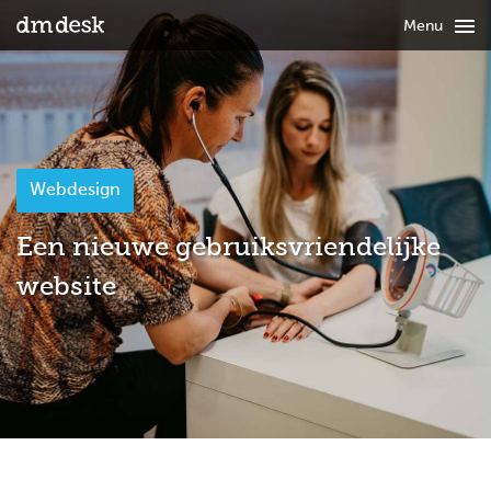

Menu
Webdesign
Een nieuwe gebruiksvriendelijke
website