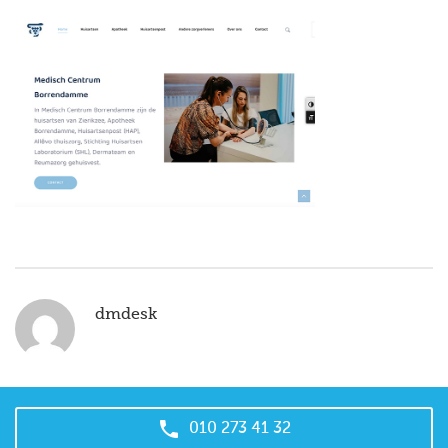
dmdesk

010 273 41 32