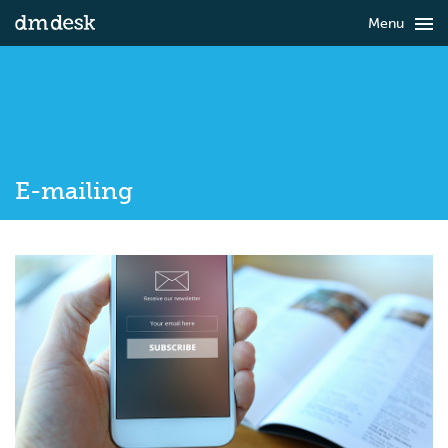

Menu
E-mailing