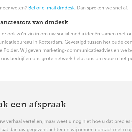
 meer weten?
Bel of e-mail dmdesk
. Dan spreken we snel af.
fancreators van dmdesk
 er ook zo’n zin in om uw social media ideeën samen met on
icatiebureau in Rotterdam. Gevestigd tussen het oude cent
e Polder. Wij geven marketing-communicatieadvies en we beg
ons bedrijf en ons grote netwerk helpt ons om voor u het pe
k een afspraak
uw verhaal vertellen, maar weet u nog niet hoe u dat precies 
Laat dan uw gegevens achter en wij nemen contact met u o