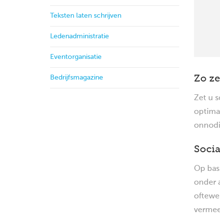
Teksten laten schrijven
Ledenadministratie
Eventorganisatie
Bedrijfsmagazine
Zo ze
Zet u 
optimaa
onnodi
Socia
Op bas
onder 
oftewel
vermee