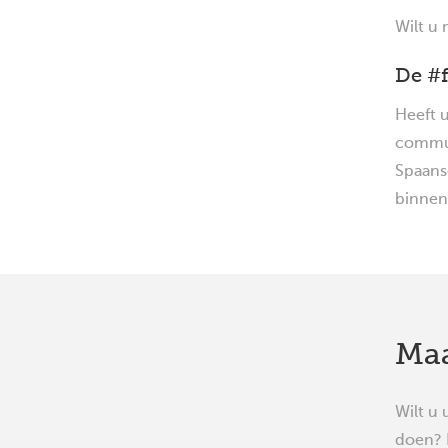
Wilt u
De #
Heeft u
commun
Spaans
binnen 
Maa
Wilt u 
doen? 