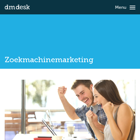

Menu
Zoekmachinemarketing